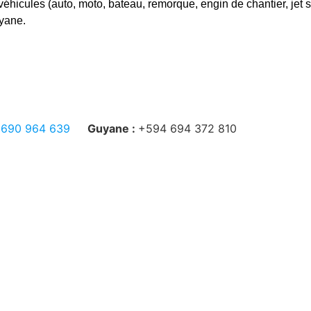
véhicules (auto, moto, bateau, remorque, engin de chantier, jet 
yane.
 690 964 639
Guyane :
+594 694 372 810