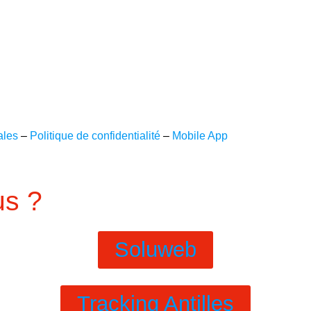
ales
–
Politique de confidentialité
–
Mobile App
s ?​
Soluweb
Tracking Antilles