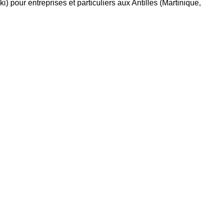
ski) pour
entreprises
et
particuliers
aux Antilles (Martinique,