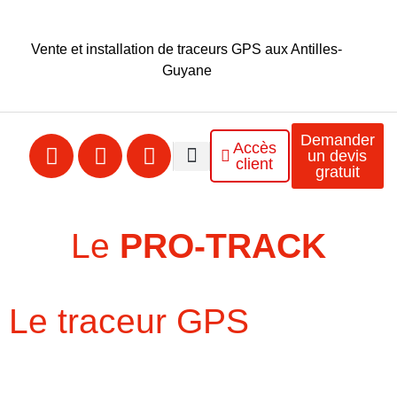
Vente et installation de traceurs GPS aux Antilles-
Guyane
Demander
Accès
un devis
client
gratuit
Nos solutions
Nos produits
Nos partenaires
Le
PRO-TRACK
Le traceur GPS